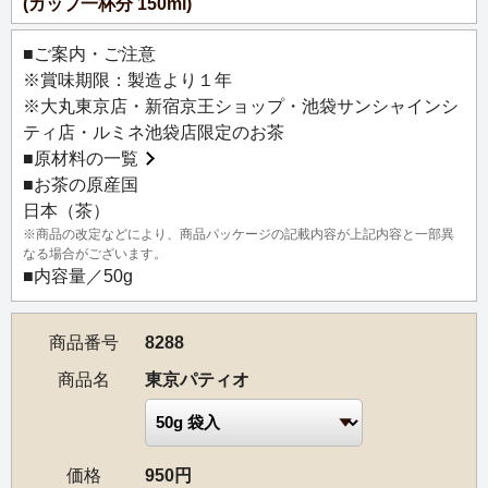
(カップ一杯分 150ml)
ふれる煎茶のフレーバードティー。果樹で飾られた中庭を
イメージし、柚子、みかん、りんごを華やかにトッピング
■ご案内・ご注意
しました。大都会・東京の中にある心地よい癒しの空間
※賞味期限：製造より１年
で、リラックスするようにお楽しみください。和を感じさ
※大丸東京店・新宿京王ショップ・池袋サンシャインシ
せる香りと上質な味わいは、大切な贈りものにも最適で
ティ店・ルミネ池袋店限定のお茶
す。アイスティーにしても大変おいしくお召し上がりいた
■
原材料の一覧
だけます。
■お茶の原産国
日本（茶）
※商品の改定などにより、商品パッケージの記載内容が上記内容と一部異
なる場合がございます。
■内容量／50g
商品番号
8288
商品名
東京パティオ
価格
950円