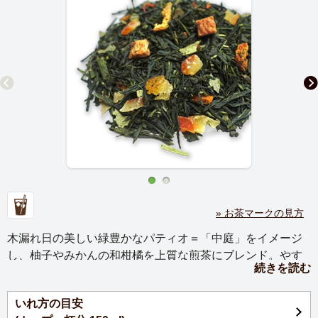
» お茶マークの見方
木漏れ日の美しい緑豊かなパティオ＝「中庭」をイメージ
し、柚子やみかんの和柑橘を上質な煎茶にブレンド。やす
続きを読む
らぎを与えてくれるみずみずしく爽やかな風味。
いれ方の目安
爽やかでみずみずしい柑橘の香りをまとわせた清々しさあ