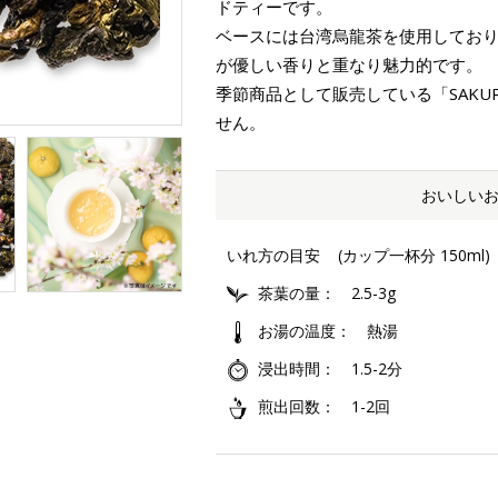
ドティーです。
ベースには台湾烏龍茶を使用してお
が優しい香りと重なり魅力的です。
季節商品として販売している「SAKU
せん。
おいしい
いれ方の目安
(カップ一杯分 150ml)
茶葉の量
2.5-3g
お湯の温度
熱湯
浸出時間
1.5-2分
煎出回数
1-2回