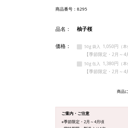
商品番号：
8295
品名：
柚子桜
価格：
1,050円
（本
50g 袋入
【季節限定・2月～4
1,380円
（本
50g 缶入
【季節限定・2月～4
商品
ご案内・ご注意
※季節限定・2月～4月頃