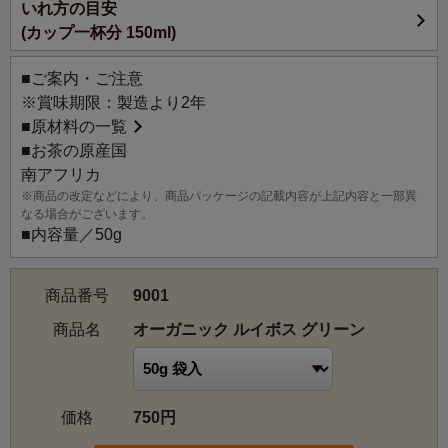
いれ方の目安
2007年7月26日にルピシアは有機(オーガニック)JAS認定を
(カップ一杯分 150ml)
取得しました。
オーガニック商品として「ROOIBOS GREEN」も
■ご案内・ご注意
「ORGANIC ROOIBOS GREEN」として販売いたします。
※賞味期限：製造より2年
商品名：「ORGANIC ROOIBOS GREEN」(有機JASマーク
■
原材料の一覧
のシールが貼られた状態で出荷されます。)
■お茶の原産国
煮出していただく場合：1リットルの熱湯に、茶葉3-3.5gを
南アフリカ
入れ、弱火で10分ほど煮出します。
※商品の改定などにより、商品パッケージの記載内容が上記内容と一部異
なる場合がございます。
■内容量／50g
商品番号
9001
商品名
オーガニック ルイボス グリーン
価格
750円