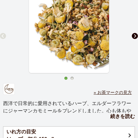
» お茶マークの見方
西洋で日常的に愛用されているハーブ、エルダーフラワー
にジャーマンカモミールをブレンドしました。心も体もや
続きを読む
さしく温める爽やかな風味です。
主なハーブ：エルダーフラワー、カモミール、ローズヒッ
いれ方の目安