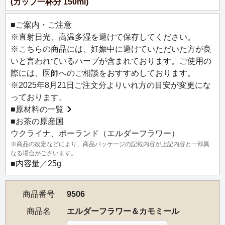
プなど
(カップ一杯分 150ml)
■ご案内・ご注意
※直射日光、高温多湿を避けて保存してください。
※こちらの商品には、妊娠中に避けていただいた方が良
いと言われているハーブが含まれております。ご使用の
際には、医師へのご相談をおすすめしております。
※2025年8月21日ご注文分よりいれ方の目安が変更にな
っております。
■
原材料の一覧
■お茶の原産国
ウクライナ、ポーランド（エルダーフラワー）
※商品の改定などにより、商品パッケージの記載内容が上記内容と一部異
なる場合がございます。
■内容量／25g
商品番号
9506
商品名
エルダーフラワー＆カモミール