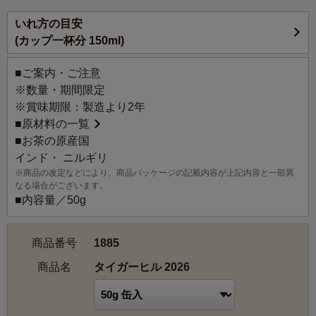
【お茶の説明】
いれ方の目安
心地よい深みのあるボディの中に広がる甘みが特徴で、味
(カップ一杯分 150ml)
わいは比較的しっかりとしていますが、後味はすっきりと
していて、凝縮感ある穏やかな飲み口です。
■ご案内・ご注意
今年のラインアップの中でミルクとの相性が一番良いお茶
※数量・期間限定
です。アッサム好きにもおすすめしたい、キレのあるニル
※賞味期限：製造より2年
ギリ紅茶のすっきりとしたミルクティーをお楽しみくださ
■
原材料の一覧
い。
■お茶の原産国
インド・ ニルギリ
【茶園情報】
※商品の改定などにより、商品パッケージの記載内容が上記内容と一部異
インド南部の山岳地帯にあるタイガーヒル茶園は、標高
なる場合がございます。
1,500～2,500mの範囲に広がっています。
■内容量／50g
創業は1971年と比較的新しい茶園であり、全ての茶の木は
クローナルです。
商品番号
1885
恵まれた気候条件と肥沃な土壌で茶樹はゆっくりと成長
し、ほのかな柑橘系の香りを持つ爽やかなお茶を生み出し
商品名
タイガーヒル 2026
ます。