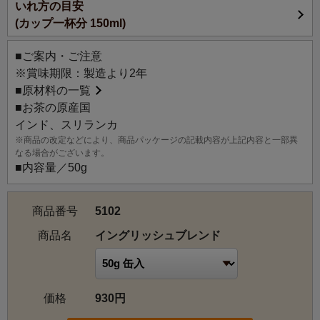
いれ方の目安
(カップ一杯分 150ml)
■ご案内・ご注意
※賞味期限：製造より2年
■
原材料の一覧
■お茶の原産国
インド、スリランカ
※商品の改定などにより、商品パッケージの記載内容が上記内容と一部異
なる場合がございます。
■内容量／50g
商品番号
5102
商品名
イングリッシュブレンド
価格
930円