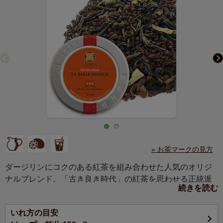
» お茶マークの見方
ダージリンにコクのある紅茶を組み合わせた人気のオリジ
ナルブレンド。「古き良き時代」の紅茶を思わせる正統派
続きを読む
で上品な味わいは、ミルクティーにもおすすめです。
いれ方の目安
ミルク、アイス、リカー（お酒を入れて）、砂糖やレモ