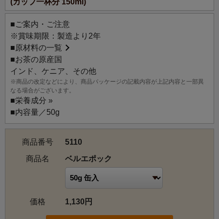
(カップ一杯分 150ml)
ン、何でもOKの懐の広い味わいで、毎日のお茶におすすめ
の安定した味と香りです。サンドイッチのお供にも。ゴー
■ご案内・ご注意
ルデンオレンジの美しい水色は、ストレート、ミルク、ア
※賞味期限：製造より2年
イスのいずれにも向いています（ミルクティーは濃いめ
■
原材料の一覧
で）。「紅茶といえばこの味！」の、定番にしたいブレン
■お茶の原産国
ドティーです。軽やかな味で洋菓子にも和菓子にも合うの
インド、ケニア、その他
で、幅広くギフト組みできます。
※商品の改定などにより、商品パッケージの記載内容が上記内容と一部異
なる場合がございます。
■
栄養成分 »
■内容量／50g
商品番号
5110
商品名
ベルエポック
価格
1,130円