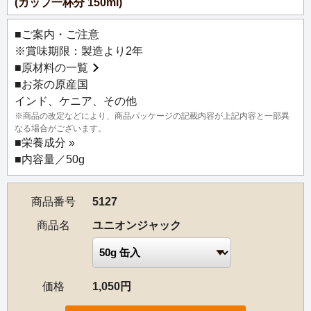
(カップ一杯分 150ml)
ルピシア流に再現しました。イギリスで紅茶を入れる際の
条件(硬水)に着目し、日本の条件(軟水)に合わせて味わいを
■ご案内・ご注意
作り上げたこだわりのブレンドです。（浸出した）お茶の
※賞味期限：製造より2年
色が深く、渋みが少なく、コクのある味わいはミルクティ
■
原材料の一覧
ーにもぴったりです。イギリスで一日に何度も飲まれる紅
■お茶の原産国
茶のように、朝食やアフタヌーンティーなど、シーンを選
インド、ケニア、その他
ばずに気軽に美味しくいただける、いつもそばに置いてお
※商品の改定などにより、商品パッケージの記載内容が上記内容と一部異
きたくなる紅茶です。
なる場合がございます。
■
栄養成分 »
■内容量／50g
商品番号
5127
商品名
ユニオンジャック
価格
1,050円