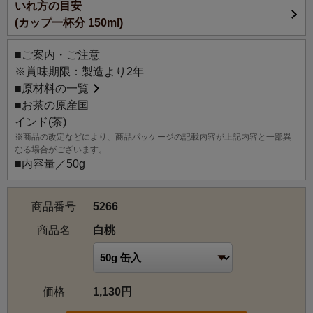
いれ方の目安
みずみずしくジューシーな白桃の香りのフレーバードティ
(カップ一杯分 150ml)
ーです。
甘みがありながらもすっきりとした紅茶の味わいが、白桃
■ご案内・ご注意
の香りを引き立たせます。
※賞味期限：製造より2年
ストレートはもちろん、アイスティーでもぜひお楽しみく
■
原材料の一覧
ださい。
■お茶の原産国
インド(茶)
※商品の改定などにより、商品パッケージの記載内容が上記内容と一部異
なる場合がございます。
■内容量／50g
商品番号
5266
商品名
白桃
価格
1,130円