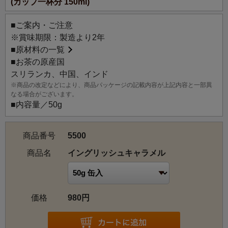
(カップ一杯分 150ml)
■ご案内・ご注意
※賞味期限：製造より2年
■
原材料の一覧
■お茶の原産国
スリランカ、中国、インド
※商品の改定などにより、商品パッケージの記載内容が上記内容と一部異
なる場合がございます。
■内容量／50g
商品番号
5500
商品名
イングリッシュキャラメル
価格
980円