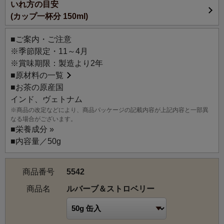
いれ方の目安
【ルバーブ＆ストロベリー】は、ルバーブとストロベリー
(カップ一杯分 150ml)
が織りなす華やかな甘い香りの紅茶。
ルバーブとは、欧米でパイやジャムなどによく使われる植
■ご案内・ご注意
物。爽やかな香りと酸味を持ち、食物繊維やビタミンC、カ
※季節限定・11～4月
ルシウムが豊富で、ストロベリーとの組み合わせは絶妙で
※賞味期限：製造より2年
す。
■
原材料の一覧
ストレートでエキゾチックな余韻を、ミルクティーでやさ
■お茶の原産国
しい味わいをお楽しみください。クリーム系のお菓子とは
インド、ヴェトナム
抜群の相性です。
※商品の改定などにより、商品パッケージの記載内容が上記内容と一部異
なる場合がございます。
■
栄養成分 »
■内容量／50g
商品番号
5542
商品名
ルバーブ＆ストロベリー