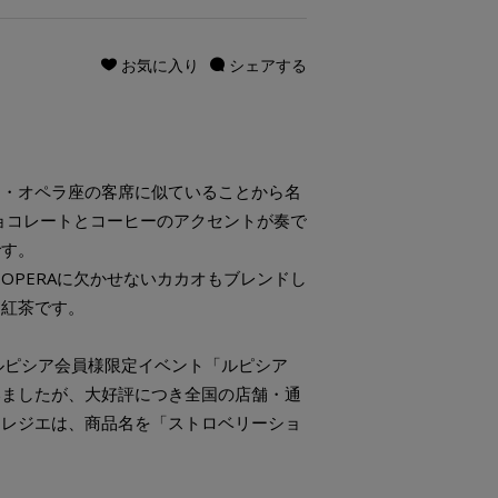
お気に入り
シェアする
。
リ・オペラ座の客席に似ていることから名
チョコレートとコーヒーのアクセントが奏で
です。
OPERAに欠かせないカカオもブレンドし
な紅茶です。
ラは、ルピシア会員様限定イベント「ルピシア
いましたが、大好評につき全国の店舗・通
フレジエは、商品名を「ストロベリーショ