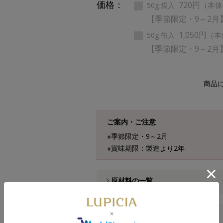
価格：
720円
（本体
50g 袋入
【季節限定・9～2月
1,050円
（本
50g 缶入
【季節限定・9～2月
商品
ご案内・ご注意
※季節限定・9～2月
※賞味期限：製造より2年
原材料の一覧
お茶の原産国