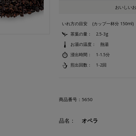
おいしい
いれ方の目安
(カップ一杯分 150ml)
茶葉の量
2.5-3g
お湯の温度
熱湯
浸出時間
1-1.5分
煎出回数
1-2回
商品番号：
5650
品名：
オペラ