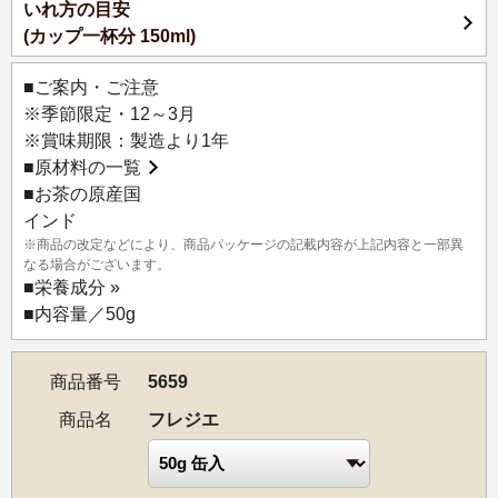
いれ方の目安
(カップ一杯分 150ml)
※5659 フレジエと 5650 オペラは、ルピシア会員様限定イ
ベント「ルピシア グラン・マルシェ」で限定販売していま
■ご案内・ご注意
したが、大好評につき全国の店舗・通信販売での取り扱い
※季節限定・12～3月
となりました。フレジエは、商品名を「ストロベリーショ
※賞味期限：製造より1年
ートケーキ」から変更しています。
■
原材料の一覧
■お茶の原産国
インド
※商品の改定などにより、商品パッケージの記載内容が上記内容と一部異
なる場合がございます。
■
栄養成分 »
■内容量／50g
商品番号
5659
商品名
フレジエ