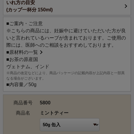
いれ方の目安
後のお茶としてもおすすめです。すっきりした風味はアイ
(カップ一杯分 150ml)
スティーにもぴったりです。
■ご案内・ご注意
※こちらの商品には、妊娠中に避けていただいた方が良
いと言われているハーブが含まれております。ご使用の
際には、医師へのご相談をおすすめしております。
■
原材料の一覧
■お茶の原産国
ヴェトナム、インド
※商品の改定などにより、商品パッケージの記載内容が上記内容と一部異
なる場合がございます。
■内容量／50g
商品番号
5800
商品名
ミントティー