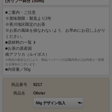
(カップ一杯分 150ml)
インのお茶です。グリーンルイボスと、オリーブの実や葉
の緑色をイメージしたフルーツの香りで、オリーブの木を
■ご案内・ご注意
表現しました。
※賞味期限：製造より2年
※香川地区限定のお茶
※お茶の風味を損なわないよう、お早めにお召し上がり
ください。
■
原材料の一覧
■お茶の原産国
南アフリカ（ルイボス）
※商品の改定などにより、商品パッケージの記載内容が上記内容と一部異
なる場合がございます。
■内容量／50g
商品番号
9217
商品名
Olivier