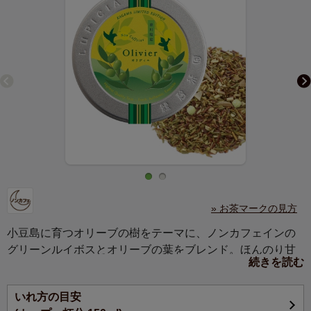
» お茶マークの見方
小豆島に育つオリーブの樹をテーマに、ノンカフェインの
グリーンルイボスとオリーブの葉をブレンド。ほんのり甘
続きを読む
いフルーツの香りものせました。
いれ方の目安
香川県の特産物であるオリーブをイメージしたノンカフェ