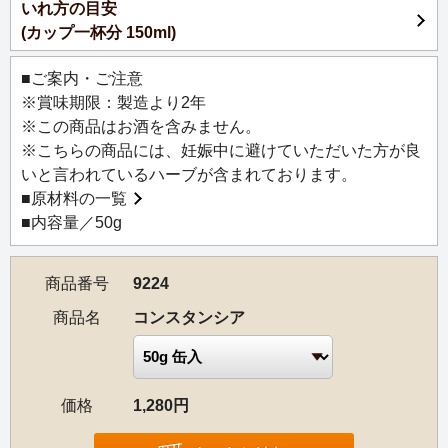
いれ方の目安
ルイボスのふるさととして知られる南アフリカ南端の港街
(カップ一杯分 150ml)
ケープタウン近くに、南アフリカワイン発祥の地・
CONSTANTIA（コンスタンシア）があります。
■ご案内・ご注意
その雄大な自然に囲まれた環境で育まれる、良質な白ワイ
※賞味期限：製造より2年
ンをイメージして作りました。
※この商品はお酒を含みません。
甘くフルーティーな白ぶどうの香りをのせたグリーンルイ
※こちらの商品には、妊娠中に避けていただいた方が良
ボスベースに、レモンマートルをブレンドした爽やかなフ
いと言われているハーブが含まれております。
レーバードルイボスです。
■
原材料の一覧
■内容量／50g
商品番号
9224
商品名
コンスタンシア
価格
1,280円