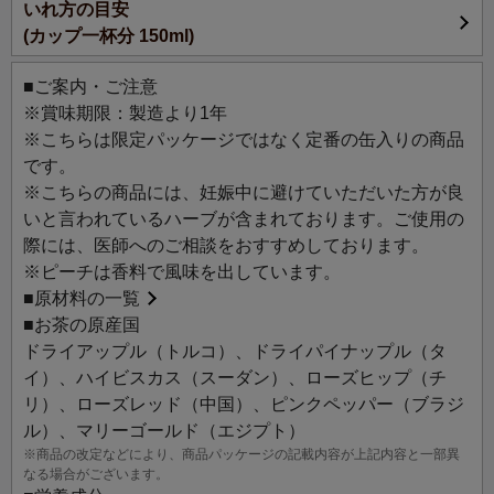
いれ方の目安
ピーチやパインのみずみずしく甘美な香りに、ハイビスカ
(カップ一杯分 150ml)
スとローズヒップの穏やかな酸味がアクセント。デザート
感覚で楽しめる、可愛らしいピンク色のフルーツティー。
■ご案内・ご注意
※賞味期限：製造より1年
※このフルーツティーには、お茶は一切入っておらず、ノ
※こちらは限定パッケージではなく定番の缶入りの商品
ンカフェインです。
です。
※こちらの商品には、妊娠中に避けていただいた方が良
いと言われているハーブが含まれております。ご使用の
際には、医師へのご相談をおすすめしております。
※ピーチは香料で風味を出しています。
■
原材料の一覧
■お茶の原産国
ドライアップル（トルコ）、ドライパイナップル（タ
イ）、ハイビスカス（スーダン）、ローズヒップ（チ
リ）、ローズレッド（中国）、ピンクペッパー（ブラジ
ル）、マリーゴールド（エジプト）
※商品の改定などにより、商品パッケージの記載内容が上記内容と一部異
なる場合がございます。