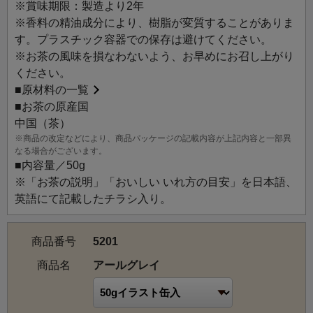
上品なパープルカラーでノーブルな雰囲気に仕上げまし
※賞味期限：製造より2年
た。
※香料の精油成分により、樹脂が変質することがありま
ご自宅用はもちろん、さまざまな贈りものにぜひご利用く
す。プラスチック容器での保存は避けてください。
ださい。
※お茶の風味を損なわないよう、お早めにお召し上がり
ください。
アールグレイ：祁門紅茶をベースに、ベルガモットの爽や
■
原材料の一覧
かな香りをつけた、オーソドックスなアールグレイ。スト
■お茶の原産国
レートでもミルクティーでもおいしい、人気の紅茶です。
中国（茶）
※商品の改定などにより、商品パッケージの記載内容が上記内容と一部異
なる場合がございます。
■内容量／50g
※「お茶の説明」「おいしい いれ方の目安」を日本語、
英語にて記載したチラシ入り。
商品番号
5201
商品名
アールグレイ