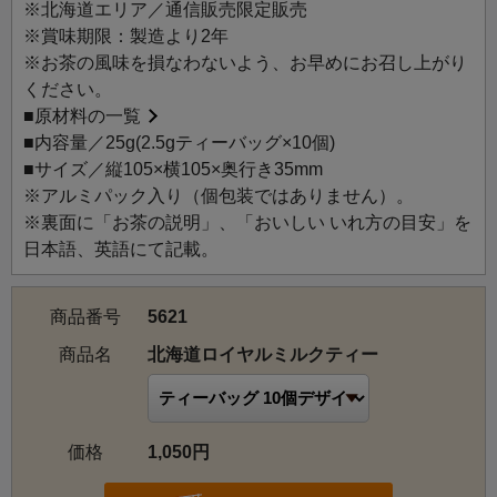
フクロウがのぞいています。
※北海道エリア／通信販売限定販売
※賞味期限：製造より2年
北海道のミルクでつくった濃厚なロイヤルミルクティーを
※お茶の風味を損なわないよう、お早めにお召し上がり
イメージし、ケニアやインドのアッサムなどのコクがしっ
ください。
かりとした紅茶を厳選してブレンド。
■
原材料の一覧
ほんのりハニーの香りがミルク本来の甘みとコクを引き立
■内容量／25g(2.5gティーバッグ×10個)
てます。
■サイズ／縦105×横105×奥行き35mm
煮出し式はもちろん、通常のミルクティーで楽しむのもお
※アルミパック入り（個包装ではありません）。
すすめです。リラックスしたいときや、ティータイムを優
※裏面に「お茶の説明」、「おいしい いれ方の目安」を
雅なひとときにしてくれるお茶です。
日本語、英語にて記載。
ミルクとハニー（蜂蜜）の香りづけで、ロイヤルミルクテ
ィーにした時に砂糖を入れなくてもまろやかな風味になり
商品番号
5621
ます。
商品名
北海道ロイヤルミルクティー
北海道ロイヤルミルクティー：北海道のミルクをイメージ
し、コクのある紅茶に香りづけ。濃厚なロイヤルミルクテ
ィーで優雅な気分に。
価格
1,050円