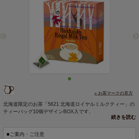
» お茶マークの見方
北海道限定のお茶「5621 北海道ロイヤルミルクティー」の
ティーバッグ10個デザインBOX入です。
続きを読む
北の大地の四季折々の風景を、北海道に生息する動物と共
に描きました。
落ち葉の舞い散る秋のテラス。白樺の林から、エゾシカと
■ご案内・ご注意