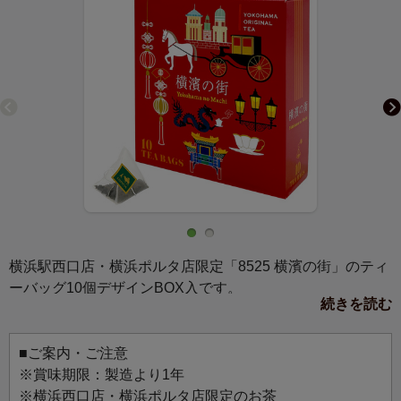
横浜駅西口店・横浜ポルタ店限定「8525 横濱の街」のティ
ーバッグ10個デザインBOX入です。
続きを読む
馬車道通り（西洋）と中華街（東洋）のモチーフをちりば
めた、異国情緒が溢れる、華やかな横濱の街の様子をイメ
ージしたデザインです。
■ご案内・ご注意
横浜を旅した気分になれる楽しい雰囲気のパッケージは、
※賞味期限：製造より1年
お土産や贈りものにもおすすめです。
※横浜西口店・横浜ポルタ店限定のお茶