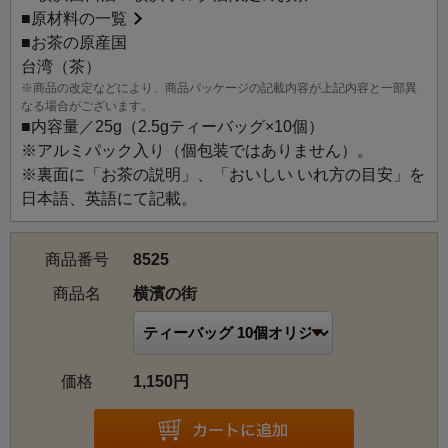
■
原材料の一覧
横濱の街：異国情緒あふれる街にふさわしく、台湾の烏龍
■お茶の原産国
茶と日本の緑茶をブレンドしたやわらかな風味のお茶。ア
台湾（茶）
プリコットとココナツの甘い香りに包まれます。
※商品の改定などにより、商品パッケージの記載内容が上記内容と一部異
なる場合がございます。
■内容量／25g（2.5gティーバッグ×10個）
※アルミパック入り（個包装ではありません）。
※裏面に「お茶の説明」、「おいしい いれ方の目安」を
日本語、英語にて記載。
商品番号
8525
商品名
横濱の街
価格
1,150円