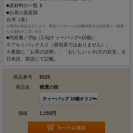
■
原材料の一覧
横濱の街：異国情緒あふれる街にふさわしく、台湾の烏龍
■お茶の原産国
茶と日本の緑茶をブレンドしたやわらかな風味のお茶。ア
台湾（茶）
プリコットとココナツの甘い香りに包まれます。
※商品の改定などにより、商品パッケージの記載内容が上記内容と一部異
なる場合がございます。
■内容量／25g（2.5gティーバッグ×10個）
※アルミパック入り（個包装ではありません）。
※裏面に「お茶の説明」、「おいしい いれ方の目安」を
日本語、英語にて記載。
商品番号
8525
商品名
横濱の街
価格
1,150円