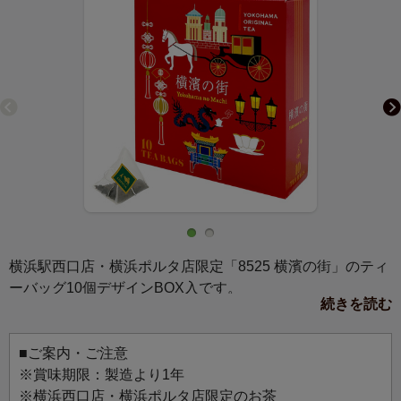
横浜駅西口店・横浜ポルタ店限定「8525 横濱の街」のティ
ーバッグ10個デザインBOX入です。
続きを読む
馬車道通り（西洋）と中華街（東洋）のモチーフをちりば
めた、異国情緒が溢れる、華やかな横濱の街の様子をイメ
ージしたデザインです。
■ご案内・ご注意
横浜を旅した気分になれる楽しい雰囲気のパッケージは、
※賞味期限：製造より1年
お土産や贈りものにもおすすめです。
※横浜西口店・横浜ポルタ店限定のお茶