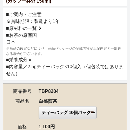
(カップ一杯分 150ml)
■ご案内・ご注意
※賞味期限：製造より1年
■
原材料の一覧
■お茶の原産国
日本
※商品の改定などにより、商品パッケージの記載内容が上記内容と一部異
なる場合がございます。
■
栄養成分 »
■内容量／2.5gティーバッグ×10個入（個包装ではありま
せん）
商品番号
TBP8284
商品名
白桃煎茶
価格
1,100円