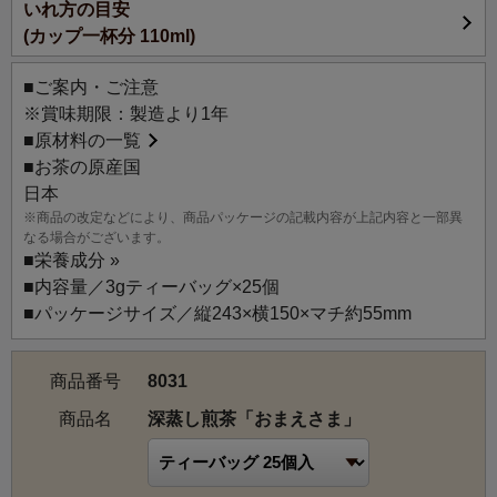
いれ方の目安
100g入とティーバッグ25個入の展開で毎日気軽にお飲みい
(カップ一杯分 110ml)
ただけるように、おもとめやすい価格、パッケージもスタ
ンド型・チャック付きにしました。
■ご案内・ご注意
※賞味期限：製造より1年
水色は濃い深緑色、まろやかなコクと、ほっとする優しい
■
原材料の一覧
香り立ち、熱湯で入れても渋みが出ない、やさしく包み込
■お茶の原産国
んでくれるようなお茶…、そんなコンセプトでブレンドし
日本
ました。
※商品の改定などにより、商品パッケージの記載内容が上記内容と一部異
鹿児島特産の上品で柔らかな味わいのあさつゆをベース
なる場合がございます。
に、甘みの強い京都産のおくみどりのかぶせ茶をブレンド
■
栄養成分 »
し、風味全体に深みを与えています。
■内容量／3gティーバッグ×25個
全体のバランスを考え、飲んだ後はさっぱりと後残りのな
■パッケージサイズ／縦243×横150×マチ約55mm
い味わいに仕上げていますので、毎日たくさん飲まれる方
はもちろん、日本茶をあまり飲み慣れない方にも、きっと
商品番号
8031
気に入っていただけると思います。
商品名
深蒸し煎茶「おまえさま」
【おすすめのいれ方】
熱湯でいれても渋くならないため、気をつかわずに気軽に
お楽しみいただけます。水出しアイスティーもおすすめで