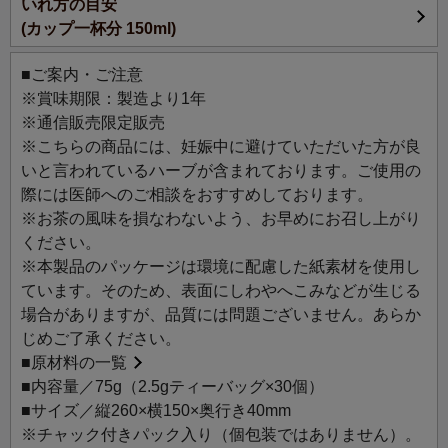
いれ方の目安
毎日の習慣としてティザンヌを取り入れたい方や、お気に
(カップ一杯分 150ml)
入りの味わいを心ゆくまで楽しみたい方におすすめです。
■ご案内・ご注意
今日の一杯のTisaneが励みになりますように。
※賞味期限：製造より1年
自然の恵みそのままに、心や体に寄り添うルピシアのティ
※通信販売限定販売
ザンヌ。
※こちらの商品には、妊娠中に避けていただいた方が良
日々の生活に自然とのつながりを感じながら、心地よい時
いと言われているハーブが含まれております。ご使用の
間をお楽しみください。
際には医師へのご相談をおすすめしております。
※お茶の風味を損なわないよう、お早めにお召し上がり
おすすめのシーン：【パワー】【プロテクト】【ヘルシ
ください。
ー】
※本製品のパッケージは環境に配慮した紙素材を使用し
ています。そのため、表面にしわやへこみなどが生じる
プロテジェ：古くから親しまれてきた、健康をサポートす
場合がありますが、品質には問題ございません。あらか
るクロモジと朝鮮人参に、爽やかな香りのカモミールなど
じめご了承ください。
をブレンド。内なるパワーを高めて体を守りたい方に。
■
原材料の一覧
■内容量／75g（2.5gティーバッグ×30個）
主なハーブ：クロモジ、ジンジャー、カモミール、朝鮮人
■サイズ／縦260×横150×奥行き40mm
参など
※チャック付きパック入り（個包装ではありません）。