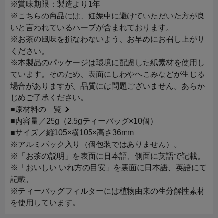
な方への心を込めたギフトや、センスのある手土産をお探
※賞味期限：製造より1年
しの方にもおすすめです。
※こちらの商品には、妊娠中に避けていただいた方が良
いと言われているハーブが含まれております。
今日の一杯のTisaneが励みになりますように。
※お茶の風味を損なわないよう、お早めにお召し上がり
自然の恵みそのままに、心や体に寄り添うルピシアのティ
ください。
ザンヌ。
※本製品のパッケージは環境に配慮した紙素材を使用し
日々の生活に自然とのつながりを感じながら、心地よい時
ています。そのため、表面にしわやへこみなどが生じる
間をお楽しみください。
場合がありますが、品質には問題ございません。あらか
じめご了承ください。
おすすめのシーン：【パワー】【プロテクト】【リラック
■
原材料の一覧
ス】
■内容量／25g（2.5gティーバッグ×10個）
■サイズ／縦105×横105×高さ36mm
ジンジャー＆レモンマートル：澄んだ香りのレモンマート
※アルミパック入り（個包装ではありません）。
ルとかすかに刺激的なジンジャーに、ルイボスとハニーブ
※「お茶の説明」を表面に日本語、側面に英語で記載。
ッシュをブレンドしました。体をぽかぽかにしてくれる優
※「おいしい いれ方の目安」を裏面に日本語、英語にて
しい味わいです。
記載。
※ティーバッグフィルターには植物由来の生分解性素材
主なハーブ：ジンジャー、レモンマートルなど
を使用しています。