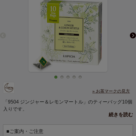
» お茶マークの見方
「9504 ジンジャー＆レモンマートル」のティーバッグ10個
入りです。
続きを読む
ボタニカルなデザインが爽やかなパッケージは、贈りもの
にもぴったり。
毎日を忙しく過ごす方への、やすらぎの贈りものに。大切
■ご案内・ご注意