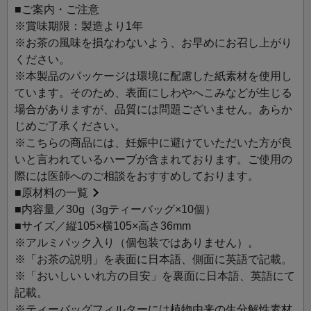
な方への心を込めたギフトや、センスのある手土産をお探
■ご案内・ご注意
しの方にもおすすめです。
※賞味期限：製造より1年
※お茶の風味を損なわないよう、お早めにお召し上がり
今日の一杯のTisaneが励みになりますように。
ください。
自然の恵みそのままに、心や体に寄り添うルピシアのティ
※本製品のパッケージは環境に配慮した紙素材を使用し
ザンヌ。
ています。そのため、表面にしわやへこみなどが生じる
日々の生活に自然とのつながりを感じながら、心地よい時
場合がありますが、品質には問題ございません。あらか
間をお楽しみください。
じめご了承ください。
※こちらの商品には、妊娠中に避けていただいた方が良
おすすめのシーン：【リラックス】【グッドナイト】【ビ
いと言われているハーブが含まれております。ご使用の
ューティー】
際には医師へのご相談をおすすめしております。
■
原材料の一覧
デタント：癒やされるカモミールの香りに、フルーティー
■内容量／30g（3gティーバッグ×10個）
な林檎や蜜柑を重ねたハーブブレンド。シナモンが引き立
■サイズ／縦105×横105×高さ36mm
てる甘美で深い余韻はリラックスタイムにぴったりです。
※アルミパック入り（個包装ではありません）。
※「お茶の説明」を表面に日本語、側面に英語で記載。
主なハーブ：ドライアップル、カモミール、シナモン等
※「おいしい いれ方の目安」を裏面に日本語、英語にて
記載。
※ティーバッグフィルターには植物由来の生分解性素材