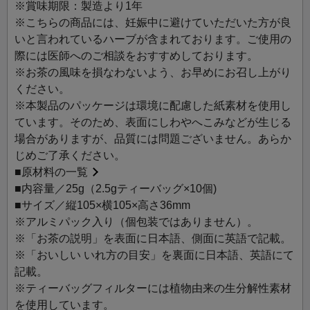
な方への心を込めたギフトや、センスのある手土産をお探
※賞味期限：製造より1年
しの方にもおすすめです。
※こちらの商品には、妊娠中に避けていただいた方が良
いと言われているハーブが含まれております。ご使用の
今日の一杯のTisaneが励みになりますように。
際には医師へのご相談をおすすめしております。
自然の恵みそのままに、心や体に寄り添うルピシアのティ
※お茶の風味を損なわないよう、お早めにお召し上がり
ザンヌ。
ください。
日々の生活に自然とのつながりを感じながら、心地よい時
※本製品のパッケージは環境に配慮した紙素材を使用し
間をお楽しみください。
ています。そのため、表面にしわやへこみなどが生じる
場合がありますが、品質には問題ございません。あらか
おすすめのシーン：【プロテクト】【リラックス】【グッ
じめご了承ください。
ドナイト】
■
原材料の一覧
■内容量／25g（2.5gティーバッグ×10個)
アン プティ ブーケ：アプリコットやジャスミンの香りをま
■サイズ／縦105×横105×高さ36mm
とったグリーンルイボスに、色とりどりの花をブレンド。
※アルミパック入り（個包装ではありません）。
お祝いの花束を思わせる優しい飲み口のハーブです。
※「お茶の説明」を表面に日本語、側面に英語で記載。
※「おいしい いれ方の目安」を裏面に日本語、英語にて
主なハーブ：カモミール、ローズレッドペタルなど
記載。
※ティーバッグフィルターには植物由来の生分解性素材
を使用しています。