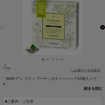
» お茶マークの見方
「9606 アン プティ ブーケ」のティーバッグ10個入りで
す。
続きを読む
ボタニカルなデザインが爽やかなパッケージは、贈りもの
にもぴったり。
毎日を忙しく過ごす方への、やすらぎの贈りものに。大切
■ご案内・ご注意