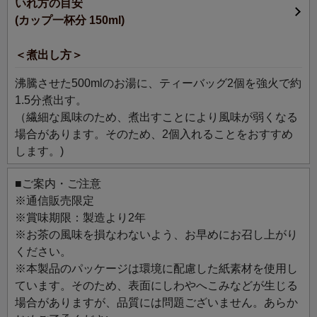
いれ方の目安
体を内側から元気に美しく。希少な沖縄県産モリンガを
(カップ一杯分 150ml)
100％使用。焙煎にこだわりおいしく仕上げました。
通常価格より、1,130円お得です。
＜煮出し方＞
主なハーブ：モリンガ
沸騰させた500mlのお湯に、ティーバッグ2個を強火で約
1.5分煮出す。
（繊細な風味のため、煮出すことにより風味が弱くなる
場合があります。そのため、2個入れることをおすすめ
します。)
■ご案内・ご注意
※通信販売限定
※賞味期限：製造より2年
※お茶の風味を損なわないよう、お早めにお召し上がり
ください。
※本製品のパッケージは環境に配慮した紙素材を使用し
ています。そのため、表面にしわやへこみなどが生じる
場合がありますが、品質には問題ございません。あらか