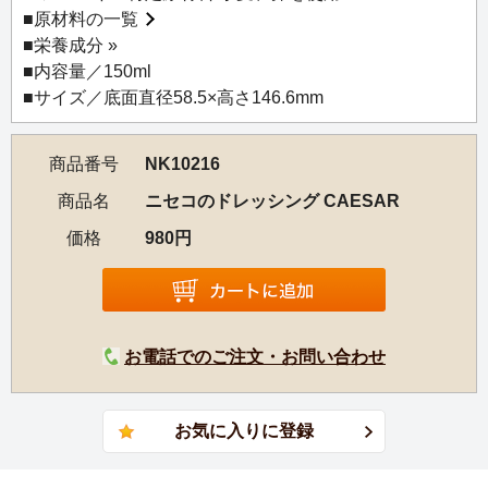
登場しました。フレーバーは、「セサミ」「コンブ」「キ
■
原材料の一覧
ャロット＆オレンジ」「シーザー」の４種類。野菜など素
■
栄養成分 »
材のおいしさをさらに引き立てる、まろやかな風味のドレ
■内容量／150ml
ッシングです。穏やかな酸味の北海道米「ゆめぴりか」の
■サイズ／底面直径58.5×高さ146.6mm
米酢を使用し、上質な太白胡麻油を控えめに加えた「ニセ
コのドレッシング」は、サラダやカルパッチョなどにかけ
商品番号
NK10216
るのはもちろん、肉料理や魚料理のソースとしても大活
躍。高級感のあるボトルデザインはギフトにもおすすめで
商品名
ニセコのドレッシング CAESAR
す。
価格
980円
※よく振ってからお召し上がりください。
※開封後は10℃以下で保存し、お早めにお召し上がりくだ
さい。
お電話でのご注文・お問い合わせ