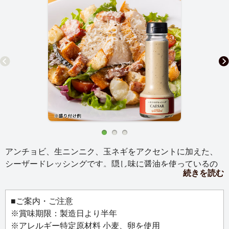
アンチョビ、生ニンニク、玉ネギをアクセントに加えた、
シーザードレッシングです。隠し味に醤油を使っているの
続きを読む
で、さまざまな食材と相性が良いのが特徴。野菜はもちろ
ん、鶏肉や豚肉料理にもどうぞ。
■ご案内・ご注意
ルピシアがプロデュースする北海道ニセコにある食のリゾ
※賞味期限：製造日より半年
ート「ヴィラ ルピシア」から「ニセコのドレッシング」が
※アレルギー特定原材料 小麦、卵を使用