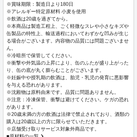
※賞味期限：製造日より180日
※アレルギー特定原材料 小麦を使用
※飲酒は20歳を過ぎてから。
※本商品は製造工程上、ごく軽微なスレや小さなキズや
缶製品の特性上、輸送過程においてわずかな凹みが生じ
る場合がございます。内容物の品質には問題ございませ
ん。
※冷暗所で保管してください。
※衝撃や外気温の上昇により、缶のふたが盛り上がった
り、缶の底が丸く膨らむことがございます。
※妊娠中や授乳期の飲酒は、胎児・乳児の発育に悪影響
を与える恐れがあります。
※沈殿物は原料由来です。品質に問題ありません。
※注意：冷凍保管、衝撃は避けてください。ケガの恐れ
があります。
※20歳未満の方の飲酒は法律で禁止されており、酒類の
購入は20歳以上の方に限らせていただきます。
※店舗受け取りサービス対象外商品です。
■
原材料の一覧