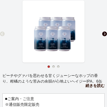
ピーチやグァバを思わせる甘くジューシーなホップの香
り。柑橘のような苦みの余韻が心地よいヘイジーIPA。6缶
続きを読む
セット
アルコール分6.5% （ビール専用箱入）
■ご案内・ご注意
※通信販売限定販売