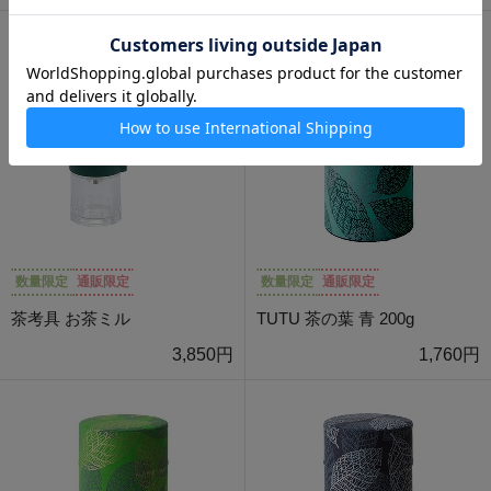
数量限定
通販限定
数量限定
通販限定
茶考具 お茶ミル
TUTU 茶の葉 青 200g
3,850円
1,760円