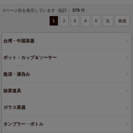
合計：
579
件
1ページ目を表示しています
1
2
3
4
5
次
最後
台湾・中国茶器
ポット・カップ＆ソーサー
急須・湯呑み
抹茶道具
ガラス茶器
タンブラー・ボトル