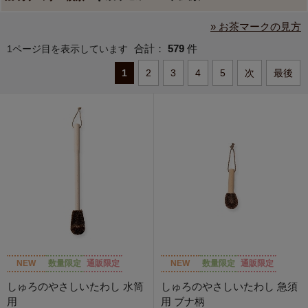
» お茶マークの見方
合計：
579
件
1ページ目を表示しています
1
2
3
4
5
次
最後
NEW
数量限定
通販限定
NEW
数量限定
通販限定
しゅろのやさしいたわし 水筒
しゅろのやさしいたわし 急須
用
用 ブナ柄