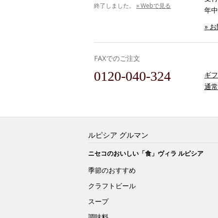
終了しました。
» Webで見る
年中
» 
FAXでのご注文
0120-040-324
ギフ
通常
ルピシア グルマン
ニセコのおいしい「食」ヴィラ ルピシア
季節のおすすめ
クラフトビール
スープ
調味料