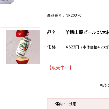
商品番号：
NK20370
品名：
羊蹄山麓ビール 北大
価格：
4,623円
（本体価格4,202
【販売中止】
商品
ご案内・ご注意