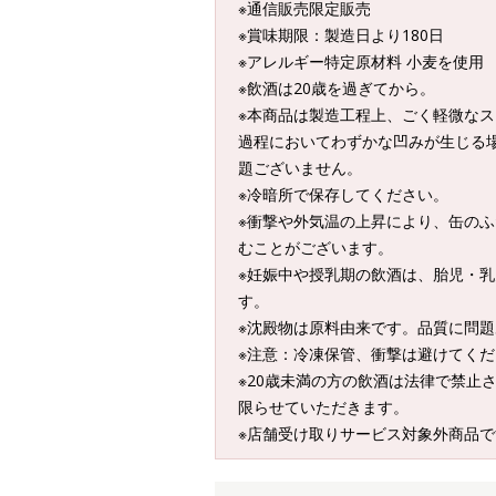
※通信販売限定販売
※賞味期限：製造日より180日
※アレルギー特定原材料 小麦を使用
※飲酒は20歳を過ぎてから。
※本商品は製造工程上、ごく軽微な
過程においてわずかな凹みが生じる
題ございません。
※冷暗所で保存してください。
※衝撃や外気温の上昇により、缶の
むことがございます。
※妊娠中や授乳期の飲酒は、胎児・
す。
※沈殿物は原料由来です。品質に問
※注意：冷凍保管、衝撃は避けてく
※20歳未満の方の飲酒は法律で禁止
限らせていただきます。
※店舗受け取りサービス対象外商品で