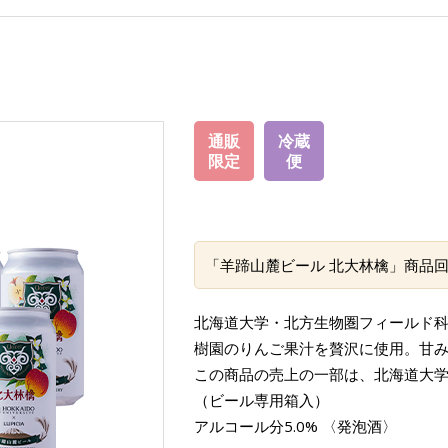
通販
冷蔵
限定
便
「羊蹄山麓ビール 北大林檎」商品
北海道大学・北方生物圏フィールド
樹園のりんご果汁を贅沢に使用。甘
この商品の売上の一部は、北海道大
（ビール専用箱入）
アルコール分5.0% 〈発泡酒〉