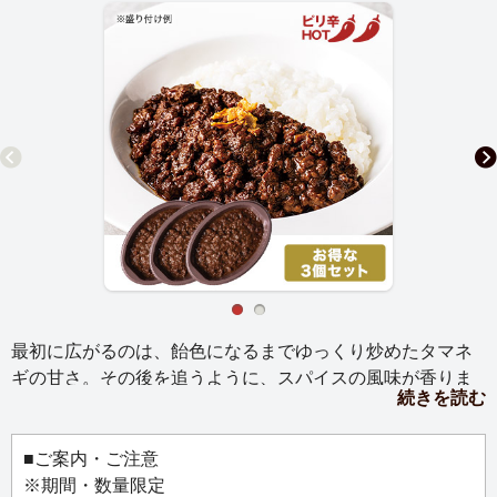
最初に広がるのは、飴色になるまでゆっくり炒めたタマネ
ギの甘さ。その後を追うように、スパイスの風味が香りま
続きを読む
す。カレーの黒い色と優しい酸味は黒ニンニクを加えてい
るから。和牛は粗挽きにしているので、お肉を食べている
満足感がしっかり、旨みもたっぷり！
■ご案内・ご注意
※期間・数量限定