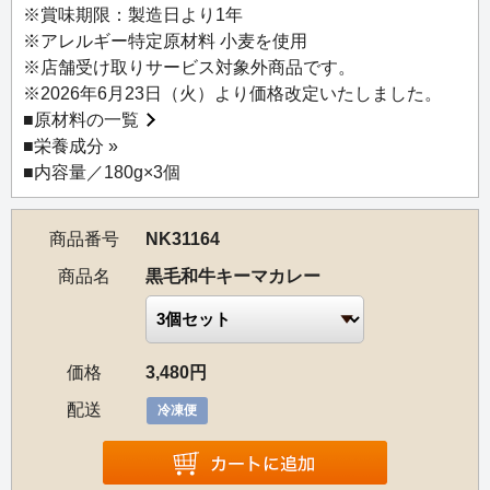
【お召し上がり方】
※賞味期限：製造日より1年
フィルムの一部を1cmほど剥がし、冷凍のまま電子レンジ
※アレルギー特定原材料 小麦を使用
で4～4.5分間（500W）温めてお召し上がりください。
※店舗受け取りサービス対象外商品です。
※解凍後はお早めにお召し上がりください。
※2026年6月23日（火）より価格改定いたしました。
■
原材料の一覧
■
栄養成分 »
■内容量／180g×3個
商品番号
NK31164
商品名
黒毛和牛キーマカレー
価格
3,480円
配送
冷凍便