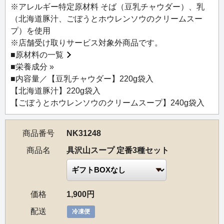
※アレルギー特定原材料 そば（豆乳チャウダー）、乳
【セット内容】
（北海道豚汁、ごぼうとホウレンソウのクリームスー
NK31064 具沢山スープ 豆乳チャウダー
プ）を使用
NK31066 具沢山スープ 北海道豚汁
※店舗受け取りサービス対象外商品です。
NK31240 具沢山スープ ごぼうとホウレンソウのクリームス
■
原材料の一覧
ープ
■
栄養成分 »
各1個
■内容量／【豆乳チャウダー】220g袋入
【北海道豚汁】220g袋入
【ごぼうとホウレンソウのクリームスープ】240g袋入
商品番号
NK31248
商品名
具沢山スープ 定番3種セット
価格
1,900円
配送
冷凍便