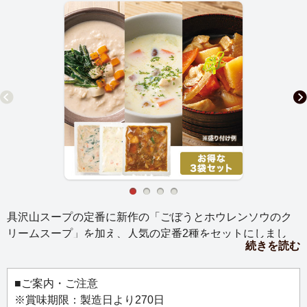
具沢山スープの定番に新作の「ごぼうとホウレンソウのク
リームスープ」を加え、人気の定番2種をセットにしまし
続きを読む
た。スープだけでも食べ応えがあるので、ごはんやパンを
添えると満足感のある食事になります。ご自宅用にはもち
ろん、離れて暮らすご家族やご友人への贈りものにもおす
■ご案内・ご注意
すめです。
※賞味期限：製造日より270日