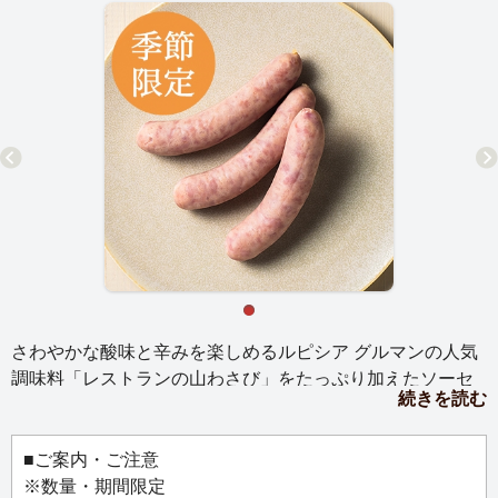
さわやかな酸味と辛みを楽しめるルピシア グルマンの人気
調味料「レストランの山わさび」をたっぷり加えたソーセ
続きを読む
ージです。北海道産豚の粗挽き肉を使ったプリッとした食
感と、ジューシーな中に香るツンとした辛みがクセになり
ます。
■ご案内・ご注意
※数量・期間限定