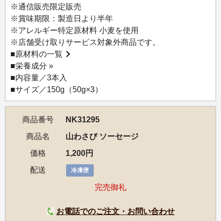
【お召し上がり方】
※通信販売限定販売
冷蔵庫で12時間を目安に解凍し、フライパンなどで軽く焼
※賞味期限：製造日より半年
き目をつけるか、沸騰したお湯で3分程度ゆでてください。
※アレルギー特定原材料 小麦を使用
または、冷凍のまま沸騰したお湯で5分程度ゆでてくださ
※店舗受け取りサービス対象外商品です。
い。
■
原材料の一覧
※解凍後はお早めにお召し上がりください。
■
栄養成分 »
※外装袋のままの湯煎はご遠慮ください。
■内容量／3本入
■サイズ／150g（50g×3）
商品番号
NK31295
商品名
山わさび ソーセージ
価格
1,200円
配送
冷凍便
完売御礼
お電話でのご注文・お問い合わせ