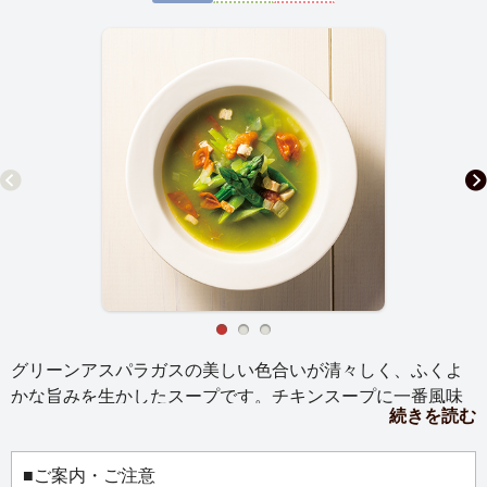
グリーンアスパラガスの美しい色合いが清々しく、ふくよ
かな旨みを生かしたスープです。チキンスープに一番風味
続きを読む
が強いアスパラガスの皮を加えて火入れし、しっかりと風
味を移します。次にそのスープでアスパラガスを煮てピュ
ーレに。具材にもアスパラガス、玉ネギ、ベーコンを加
■ご案内・ご注意