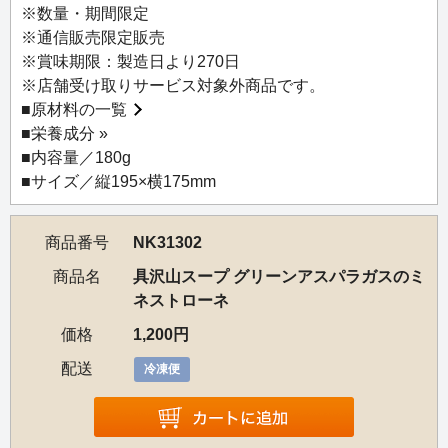
え、トマトの酸味をアクセントにしました。朝採れアスパ
※数量・期間限定
ラガスの風味を存分にお楽しみいただけます。
※通信販売限定販売
※賞味期限：製造日より270日
【お召し上がり方】
※店舗受け取りサービス対象外商品です。
袋のまま沸騰したたっぷりのお湯で4～4.5分間温めてお召
■
原材料の一覧
し上がりください。
■
栄養成分 »
※袋のまま電子レンジには入れないでください。
■内容量／180g
※解凍後はお早めにお召し上がりください。
■サイズ／縦195×横175mm
商品番号
NK31302
商品名
具沢山スープ グリーンアスパラガスのミ
ネストローネ
価格
1,200円
配送
冷凍便