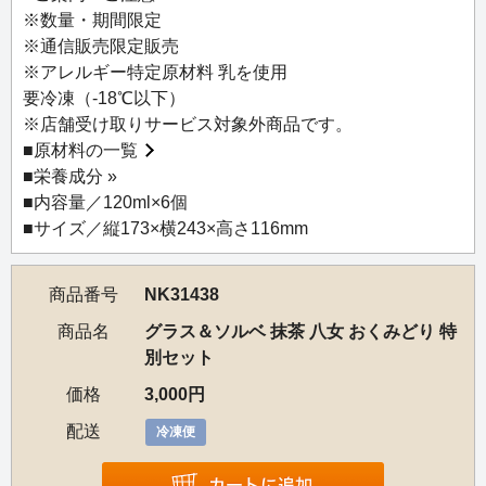
るアイスクリームは、ルピシアだからこそ出来たスイー
※数量・期間限定
ツ。
※通信販売限定販売
※アレルギー特定原材料 乳を使用
新しく定番となった「抹茶 八女 おくみどり」と定番3種を
要冷凍（-18℃以下）
セットにした「グラス＆ソルベ 抹茶 八女 おくみどり 特別
※店舗受け取りサービス対象外商品です。
セット」は、北海道・ニセコの工房より全国に直送いたし
■
原材料の一覧
ます。
■
栄養成分 »
■内容量／120ml×6個
NK31425 グラス＆ソルベ 抹茶 八女 おくみどり
■サイズ／縦173×横243×高さ116mm
3個
NK7090 グラス＆ソルベ ロイヤルミルクティー ASSAM
商品番号
NK31438
NK31223 グラス&ソルベ 「焙じ茶 鬼の焙煎」
NK7093 グラス＆ソルベ 白桃烏龍 極品
商品名
グラス＆ソルベ 抹茶 八女 おくみどり 特
各1個
別セット
価格
3,000円
配送
冷凍便