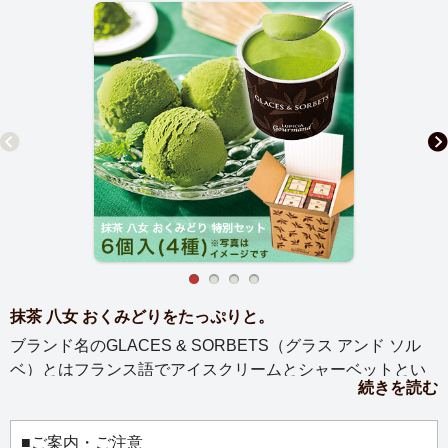
抹茶 八女 おくみどりをたっぷりと。
ブランド名のGLACES & SORBETS（グラス アンド ソル
ベ）とはフランス語でアイスクリームとシャーベットとい
続きを読む
う意味。じっくりと抽出したお茶を北海道産の生乳と生ク
リームに混ぜ合わせ、味わい深く、リッチな口溶けのアイ
スクリームに仕上げました。人気のお茶をしっかりと感じ
■ご案内・ご注意