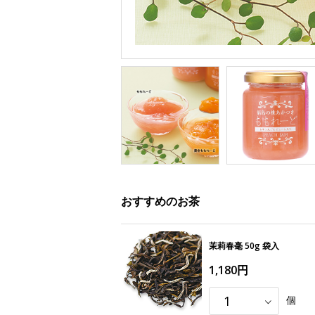
おすすめのお茶
茉莉春毫 50g 袋入
1,180円
個