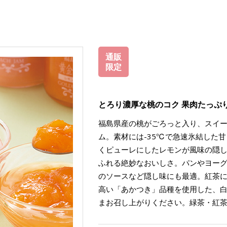
通販
限定
とろり濃厚な桃のコク 果肉たっぷ
福島県産の桃がごろっと入り、スイ
ム。素材には-35℃で急速氷結した
くピューレにしたレモンが風味の隠
ふれる絶妙なおいしさ。パンやヨー
のソースなど隠し味にも最適。紅茶
高い「あかつき」品種を使用した、
まお召し上がりください。緑茶・紅