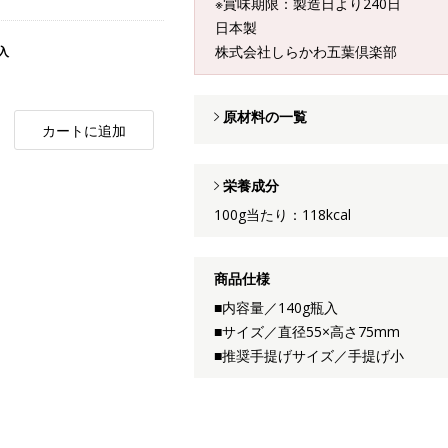
※賞味期限：製造日より240日
日本製
株式会社しらかわ五葉倶楽部
入
原材料の一覧
カートに追加
栄養成分
100g当たり：118kcal
商品仕様
■内容量／140g瓶入
■サイズ／直径55×高さ75mm
■推奨手提げサイズ／手提げ小