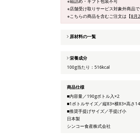
※箱詰め・ギフト包装不可
※店舗受け取りサービス対象外商品で
※こちらの商品を含むご注文は【
8月
原材料の一覧
栄養成分
100g当たり：516kcal
商品仕様
■内容量／190gボトル入×2
■1ボトルサイズ／縦83×横83×高さ1
■推奨手提げサイズ／手提げ小
日本製
シンコー食産株式会社