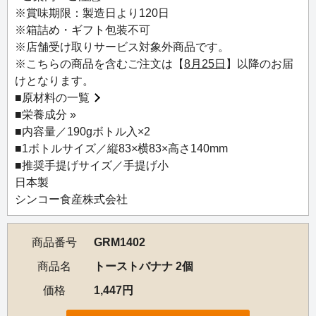
した飽きのこないおいしさで、食べ始めたらやめられませ
※賞味期限：製造日より120日
ん。生クリームやチョコレートにディップするのも楽しい
※箱詰め・ギフト包装不可
です。保存にも便利なボトルに入れて2個セットでお届けし
※店舗受け取りサービス対象外商品です。
ます。
※こちらの商品を含むご注文は【
8月25日
】以降のお届
けとなります。
■
原材料の一覧
■
栄養成分 »
■内容量／190gボトル入×2
■1ボトルサイズ／縦83×横83×高さ140mm
■推奨手提げサイズ／手提げ小
日本製
シンコー食産株式会社
商品番号
GRM1402
商品名
トーストバナナ 2個
価格
1,447円