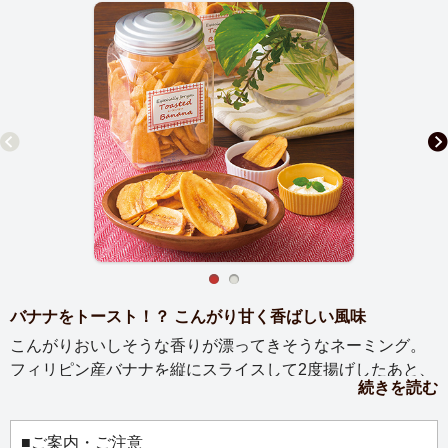
バナナをトースト！？ こんがり甘く香ばしい風味
こんがりおいしそうな香りが漂ってきそうなネーミング。
フィリピン産バナナを縦にスライスして2度揚げしたあと、
続きを読む
熱風ローストで乾燥させるという手間ひまをかけて仕上げ
た上質なバナナチップスです。厚切りなので、しっかりと
した歯ごたえが楽しめるのも魅力。素材本来の風味を生か
■ご案内・ご注意