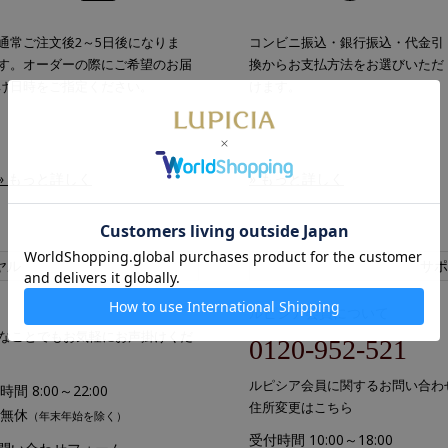
通常ご注文後2～5日後になりま
コンビニ振込・銀行振込・代金引
す。オーダーの際にご希望のお届
換からお支払方法をお選びいただ
け日時をご指定ください。
けます。
» もっと詳しく
» もっと詳しく
ヤル
サポ
ルピシア会員について
なことでもお気軽にお声掛けくだ
0120-952-521
ルピシア会員に関するお問い合わ
間 8:00～22:00
住所変更はこちら
無休
（年末年始を除く）
受付時間 10:00～18:00