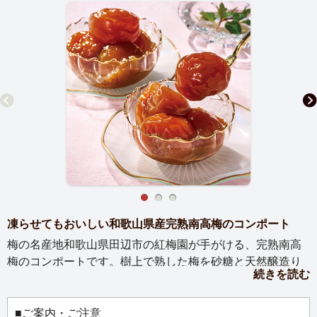
凍らせてもおいしい和歌山県産完熟南高梅のコンポート
梅の名産地和歌山県田辺市の紅梅園が手がける、完熟南高
梅のコンポートです。樹上で熟した梅を砂糖と天然醸造り
続きを読む
んご酢に漬け込み、素材のやさしい甘酸っぱさを引き出し
ました。ふっくらやわらかな果肉から、華やかな香りとジ
ューシーな果汁が広がります。おすすめは、凍らせて楽し
■ご案内・ご注意