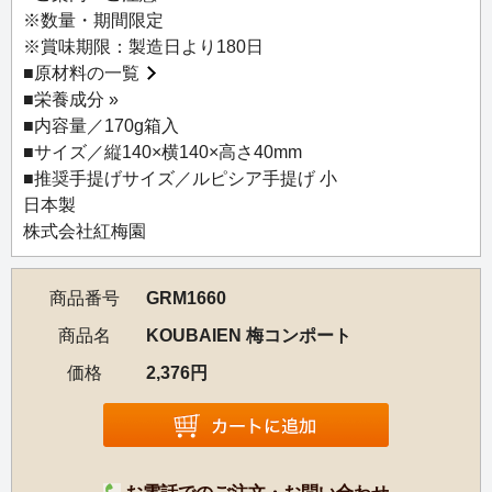
む「アイス梅」。ひんやりとした口当たりと爽やかな酸味
※数量・期間限定
が際立ち、夏のお茶請けに最適。伝統的な焙煎の烏龍茶や
※賞味期限：製造日より180日
深蒸し煎茶と好相性。可愛らしいパッケージも目を惹く、
■
原材料の一覧
梅の魅力を存分に味わえる上質な逸品です。
■
栄養成分 »
■内容量／170g箱入
■サイズ／縦140×横140×高さ40mm
■推奨手提げサイズ／ルピシア手提げ 小
日本製
株式会社紅梅園
商品番号
GRM1660
商品名
KOUBAIEN 梅コンポート
価格
2,376円