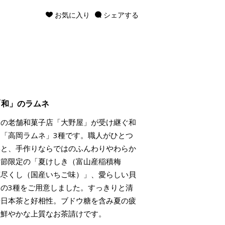
お気に入り
シェアする
「和」のラムネ
高岡の老舗和菓子店「大野屋」が受け継ぐ和
「高岡ラムネ」3種です。職人がひとつ
形と、手作りならではのふんわりやわらか
季節限定の「夏けしき（富山産稲積梅
花尽くし（国産いちご味）」、愛らしい貝
の3種をご用意しました。すっきりと清
や日本茶と好相性。ブドウ糖を含み夏の疲
も鮮やかな上質なお茶請けです。