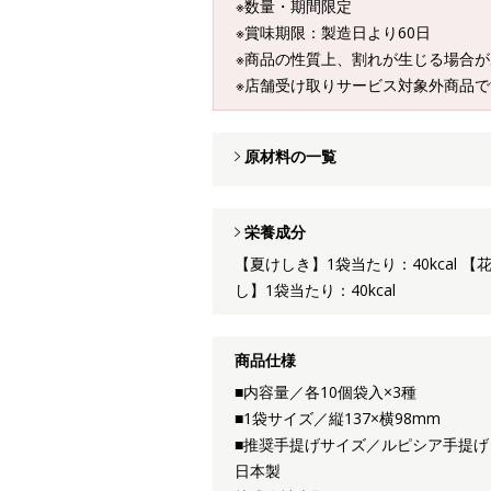
※数量・期間限定
※賞味期限：製造日より60日
※商品の性質上、割れが生じる場合
※店舗受け取りサービス対象外商品で
原材料の一覧
栄養成分
【夏けしき】1袋当たり：40kcal 【
し】1袋当たり：40kcal
商品仕様
■内容量／各10個袋入×3種
■1袋サイズ／縦137×横98mm
■推奨手提げサイズ／ルピシア手提げ
日本製