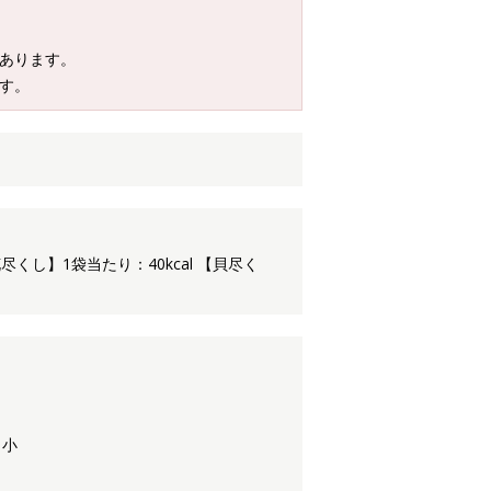
があります。
す。
花尽くし】1袋当たり：40kcal 【貝尽く
 小