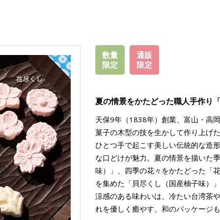
数量
通販
限定
限定
夏の情景をかたどった職人手作り
天保9年（1838年）創業、富山・
菓子の木型の技を生かして作り上げた
ひとつ手で起こす美しい伝統的な造
な口どけが魅力。夏の情景を描いた
味）」、四季の花々をかたどった「
を集めた「貝尽くし（国産柚子味）」
涼感のある味わいは、冷たい台湾茶
れを優しく癒やす、和のパッケージ