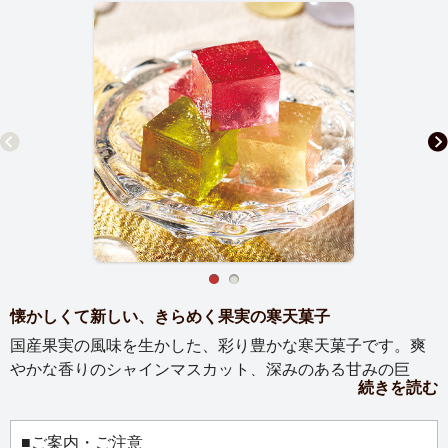
懐かしくて新しい、きらめく果実の寒天菓子
国産果実の風味を生かした、彩り豊かな寒天菓子です。爽
やかな香りのシャインマスカット、深みのある甘みの巨
続きを読む
峰、すっきりと心地よい酸味の瀬戸内レモンの3種をご用意
しました。寒天ならではのやさしい歯ざわりと、ふわりと
広がる果実の軽やかな味わいが魅力。冷蔵庫で冷やしてお
■ご案内・ご注意