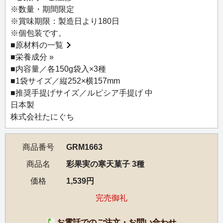
召し上がりいただくと、みずみずしさがより一層引き立ち
※数量・期間限定
ます。香り高い烏龍茶や冷たい日本茶と相性抜群。きらき
※賞味期限：製造日より180日
らと涼やかな、懐かしくも新しい上質な一品です。
※個包装です。
■
原材料の一覧
■
栄養成分 »
■内容量／各150g袋入×3種
■1袋サイズ／縦252×横157mm
■推奨手提げサイズ／ルピシア手提げ 中
日本製
株式会社たにぐち
商品番号
GRM1663
商品名
彩果実の寒天菓子 3種
価格
1,539円
完売御礼
お電話でのご注文・お問い合わせ