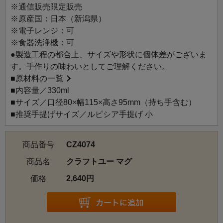
すめです。
※通信販売限定販売
※原産国：日本（新潟県）
※電子レンジ：可
※食器洗浄機：可
●製造工程の都合上、サイズや形状に個体差がございま
す。手作りの味わいとしてご理解ください。
■
原材料の一覧
■内容量／330ml
■サイズ／口径80×幅115×高さ95mm（持ち手含む）
■推奨手提げサイズ／ルピシア手提げ 小
商品番号
CZ4074
商品名
クラフトユー マグ
価格
2,640円