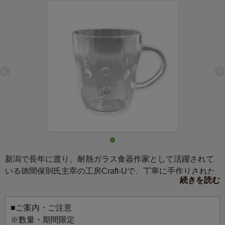
新潟で長年に渡り、耐熱ガラス食器作家として活躍されて
いる徳間保則氏主宰の工房Craft-Uで、丁寧に手作りされた
続きを読む
耐熱ガラス製のマグカップです。溶かし込んだドット模様
がアクセントとなり、いれたお茶の色と共にお楽しみいた
だけます。色の美しいお茶や、H649 Craft-U QP-300 ハー
■ご案内・ご注意
ブポット300mlと合わせて、大切な方への贈りものにもおす
※数量・期間限定