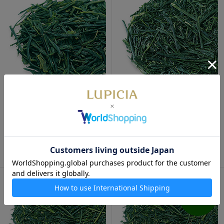
数量限定
数量限定
種子島新茶 松寿 2026 50g 袋
屋久島新茶 さえみどり 2026
入
50g 袋入
1,800円
1,600円