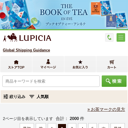
Global Shipping Guidance
絞り込み
» お茶マークの見方
合計：
2000
件
2ページ目を表示しています