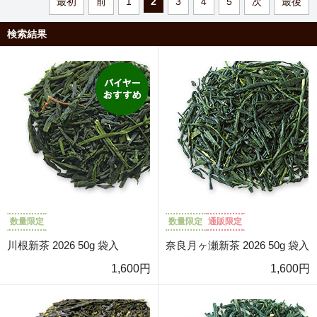
最初
前
1
2
3
4
5
次
最後
検索結果
数量限定
数量限定
通販限定
川根新茶 2026 50g 袋入
奈良月ヶ瀬新茶 2026 50g 袋入
1,600円
1,600円