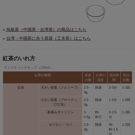
»
烏龍茶（中国茶・台湾茶）の商品はこちら
»
台湾・中国茶に合う茶器（工夫茶）はこちら
紅茶のいれ方
テイスティングカップ（150ml）
お茶の種類
茶葉
お湯の
浸出時
煎出
の量
温度
間
回数
紅茶
大きい茶葉（フルリーフ）
2.5-
熱湯
2-3分
1-2回
3g
小さい茶葉（ブロークン、
2.5-
熱湯
1-2分
1-2回
CTC等）
3g
春摘みダージリン
3-
85-
2-2.5
1-2回
3.5g
95℃
分
セイロン・ウバ
2.5-
熱湯
45
1-2回
3g
秒-1.5
分