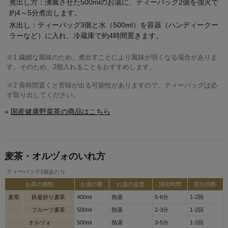
煮出し方：沸騰させた500mlのお湯に、ティーバッグ2個を強火で
約4～5分煮出します。
水出し：ティーバッグ3個と水（500ml）を容器（ハンディークー
ラーなど）に入れ、冷蔵庫で約4時間置きます。
※1 繊細な風味のため、煮出すことにより風味が弱くなる場合がありま
す。そのため、2個入れることをおすすめします。
※2 長時間置くと苦味が出る可能性がありますので、ティーバッグは必
ず取り出してください。
»
国産健康野菜茶の商品はこちら
麦茶・オルヅォのいれ方
ティーバッグ1個あたり
お茶の種類
お湯の量
お湯の温度
浸出時間
煎出回数
麦茶
鉄釜炒り麦茶
400ml
熱湯
5-6分
1-2回
フルーツ麦茶
500ml
熱湯
2-3分
1-2回
オルヅォ
500ml
熱湯
3-5分
1-2回