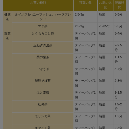
お茶の種類
茶葉の量
お湯の温
浸出時
度
間
健康
ルイボス&ハニーブッシュ、ハーブブレ
2.5-3g
熱湯
3-5分
茶
ンド
マテ茶
2.5-3g
75-85℃
3-5分
野菜
とうもろこし茶
ティーバッグ1
熱湯
3-4分
茶
個
玉ねぎの皮茶
ティーバッグ1
熱湯
2-2.5
個
分
桑の葉茶
ティーバッグ1
熱湯
1-1.5
個
分
ごぼう茶
ティーバッグ1
熱湯
3-4分
個
韃靼そば茶
ティーバッグ1
熱湯
2-3分
個
はと麦茶
ティーバッグ1
熱湯
1-1.5
個
分
杜仲茶
ティーバッグ1
熱湯
1.5-2
個
分
モリンガ茶
ティーバッグ1
熱湯
1-2分
個
キクイモ茶
ティーバッグ1
熱湯
2-3分