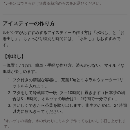
*レモンはできるだけ無農薬栽培のものをお選びください。
アイスティーの作り方
ルピシアがおすすめするアイスティーの作り方は「水出し」と「お
湯出し」。ちょっぴり特別な時間には、「氷出し」もおすすめで
す。
【水出し】
一晩置くだけの、簡単・手軽な作り方。渋みの少ない、マイルドな
風味が楽しめます。
フタ付きの清潔な容器に、茶葉10gとミネラルウォーター1リ
ットルを入れます。
フタをして冷蔵庫で一晩（8～10時間）置きます（日本茶の場
合は3～5時間、オルヅォの場合は1～2時間で十分です）。
おいしくできたら茶葉を取り出します。衛生のために、24時間
以内に飲みきってください。
*オルヅォの場合、水の代わりにミルクで作ってもおいしく召し上がれま
す。