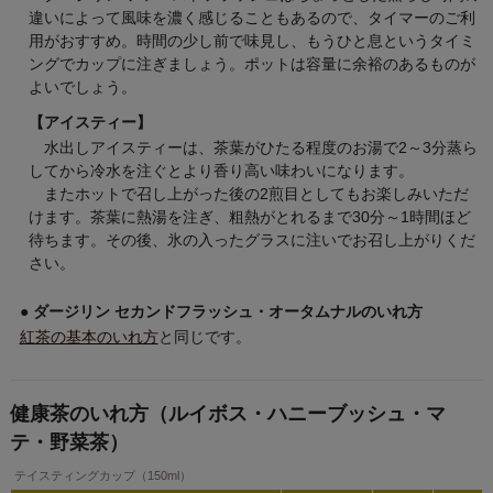
違いによって風味を濃く感じることもあるので、タイマーのご利
用がおすすめ。時間の少し前で味見し、もうひと息というタイミ
ングでカップに注ぎましょう。ポットは容量に余裕のあるものが
よいでしょう。
【アイスティー】
水出しアイスティーは、茶葉がひたる程度のお湯で2～3分蒸ら
してから冷水を注ぐとより香り高い味わいになります。
またホットで召し上がった後の2煎目としてもお楽しみいただ
けます。茶葉に熱湯を注ぎ、粗熱がとれるまで30分～1時間ほど
待ちます。その後、氷の入ったグラスに注いでお召し上がりくだ
さい。
● ダージリン セカンドフラッシュ・オータムナルのいれ方
紅茶の基本のいれ方
と同じです。
健康茶のいれ方（ルイボス・ハニーブッシュ・マ
テ・野菜茶）
テイスティングカップ（150ml）