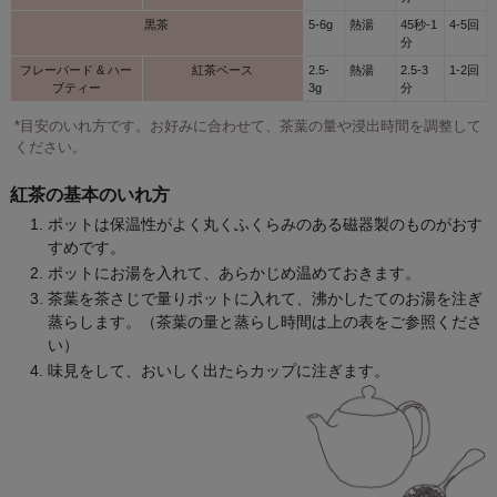
黒茶
5-6g
熱湯
45秒-1
4-5回
分
フレーバード & ハー
紅茶ベース
2.5-
熱湯
2.5-3
1-2回
ブティー
3g
分
*目安のいれ方です。お好みに合わせて、茶葉の量や浸出時間を調整して
ください。
紅茶の基本のいれ方
ポットは保温性がよく丸くふくらみのある磁器製のものがおす
すめです。
ポットにお湯を入れて、あらかじめ温めておきます。
茶葉を茶さじで量りポットに入れて、沸かしたてのお湯を注ぎ
蒸らします。（茶葉の量と蒸らし時間は上の表をご参照くださ
い）
味見をして、おいしく出たらカップに注ぎます。