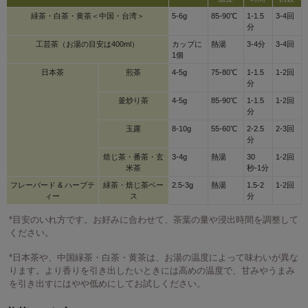
緑茶・白茶・黄茶＜中国・台湾＞
5-6g
85-90℃
1-1.5
3-4回
分
工芸茶（お湯の目安は400ml）
カップに
熱湯
3-4分
3-4回
1個
日本茶
煎茶
4-5g
75-80℃
1-1.5
1-2回
分
釜炒り茶
4-5g
85-90℃
1-1.5
1-2回
分
玉露
8-10g
55-60℃
2-2.5
2-3回
分
焙じ茶・番茶・玄
3-4g
熱湯
30
1-2回
米茶
秒-1分
フレーバード & ハーブテ
緑茶・焙じ茶ベー
2.5-3g
熱湯
1.5-2
1-2回
ィー
ス
分
*目安のいれ方です。お好みに合わせて、茶葉の量や浸出時間を調整して
ください。
*日本茶や、中国緑茶・白茶・黄茶は、お湯の温度によって味わいが異な
ります。より香りを引き出したいときには高めの温度で、甘みやうまみ
を引き出すにはやや低めにしてお試しください。