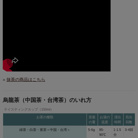
»
抹茶の商品はこちら
烏龍茶（中国茶・台湾茶）のいれ方
テイスティングカップ（150ml）
お茶の種類
茶葉
お湯の
浸出
煎出
の量
温度
時間
回数
緑茶・白茶・黄茶＜中国・台湾＞
5-6g
85-
1-1.5
3-4回
90℃
分