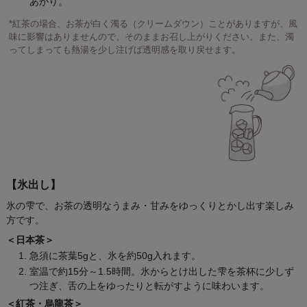
あがり。
*紅茶の場合、お茶が白く濁る（クリームダウン）ことがありますが、風
味に影響はありませんので、そのままお召し上がりください。また、濁
ってしまっても熱湯を少し注げば透明感を取り戻せます。
【氷出し】
氷の雫で、お茶の透明なうまみ・甘みをゆっくりとかし出す楽しみ
方です。
＜日本茶＞
急須に茶葉5gと、氷を約50g入れます。
室温で約15分～1.5時間。氷からとけ出した雫を茶杯に少しず
つ注ぎ、舌の上をゆったりと転がすように味わいます。
＜紅茶・烏龍茶＞