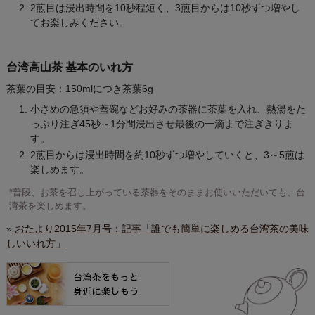
2煎目は浸出時間を10秒程短く、3煎目からは10秒ずつ増やし
てお楽しみください。
台湾高山茶 基本のいれ方
茶葉の目安：150mlにつき茶葉6g
小さめの急須や蓋碗などお好みの茶器に茶葉を入れ、熱湯をた
っぷり注ぎ45秒～1分間浸出させ最後の一滴まで注ぎきりま
す。
2煎目からは浸出時間を約10秒ずつ増やしていくと、3～5煎は
楽しめます。
*普段、お茶を召し上がっている茶器をそのままお使いいただいても、台
湾茶を楽しめます。
»
おたより2015年7月号：記事「誰でも簡単に楽しめる台湾茶の美味
しいいれ方」