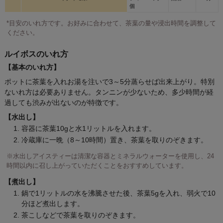
個
*目安のいれ方です。お好みに合わせて、茶葉の量や浸出時間を調整して
ください。
ルイボスのいれ方
【基本のいれ方】
ポットに茶葉を入れお湯を注いで3～5分蒸らせば出来上がり。特別
ないれ方は必要ありません。タンニンが少ないため、多少時間が経
過しても渋みが出ないのが特徴です。
【水出し】
容器に茶葉10gと水1リットルを入れます。
冷蔵庫に一晩（8～10時間）置き、茶葉を取りのぞきます。
※水出しアイスティーは清潔な容器とミネラルウォーターを使用し、24
時間以内に召し上がっていただくことをおすすめしています。
【煮出し】
鍋で1リットルの水を沸騰させた後、茶葉5gを入れ、弱火で10
分ほど煮出します。
茶こしなどで茶葉を取りのぞきます。