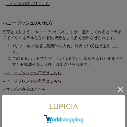
»
ルイボスの商品はこちら
ハニーブッシュのいれ方
紅茶と同じようにポットでいれられますが、煮出して作るとフラボ
ノイドやミネラルなどの有効成分をより多く浸出させられます。
1リットルの熱湯に茶葉5gを入れ、弱火で10分ほど煮出しま
す。
このままホットでも召し上がれますが、茶葉を入れたまま冷や
すと有効成分をより多く浸出させられます。
»
ハニーブッシュの商品はこちら
»
ハーブブレンドの商品はこちら
»
マテ茶の商品はこちら
国産健康野菜茶のいれ方（煮出し・水出し）
＜とうもろこし茶＞
煮出し方：沸騰させた500mlのお湯に、ティーバッグ2個を約2.5分