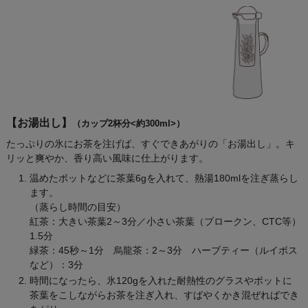
【お湯出し】
（カップ2杯分<約300ml>）
たっぷりの氷にお茶を注げば、すぐできあがりの「お湯出し」。キ
リッと爽やか、香り高い風味に仕上がります。
温めたポットなどに茶葉6gを入れて、熱湯180mlを注ぎ蒸らし
ます。
（蒸らし時間の目安）
紅茶：大きい茶葉2～3分／小さい茶葉（ブロークン、CTC等）
1.5分
緑茶：45秒～1分 烏龍茶：2～3分 ハーブティー（ルイボス
など）：3分
時間になったら、氷120gを入れた耐熱性のグラスやポットに
茶葉をこしながらお茶を注ぎ入れ、すばやくかき混ぜればでき