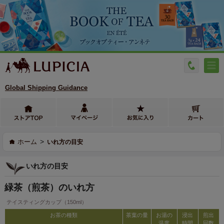
Global Shipping Guidance
>
ホーム
いれ方の目安
いれ方の目安
緑茶（煎茶）のいれ方
テイスティングカップ（150ml）
お茶の種類
茶葉の量
お湯の
浸出
煎出
温度
時間
回数