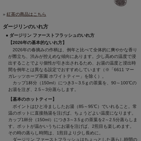
»
紅茶の商品はこちら
ダージリンのいれ方
● ダージリン ファーストフラッシュのいれ方
【2026年の基本的ないれ方】
2026年の春摘みの作柄は、例年と比べて全体的に爽やかな香り
が際立ち、渋みが控えめな傾向にあります。少し高めの温度で浸
出することでより個性が引き出されるため、お湯の温度と浸出時
間を例年とは異なる設定でおすすめしています（※「6611 マー
ガレッツホープ茶園 ホワイトティー」を除く）。
カップ1杯分（150ml）につき3～3.5ｇの茶葉を、90～100℃の
お湯を注ぎ、2.5～3分蒸らします。
【基本のホットティー】
ポイントはひと冷まししたお湯（85～95℃）でいれること。常
温のポットに直接熱湯を注げば、ちょうどよい温度になります。
カップ1杯分（150ml）につき3～3.5ｇの茶葉を2～2.5分蒸らしま
す。ポットが温かいうちにお湯を注げば、2煎目も楽しめます。
その時の蒸らし時間は、1煎目より少し長めに。
ダージリン ファーストフラッシュはちょっとした蒸らし時間の