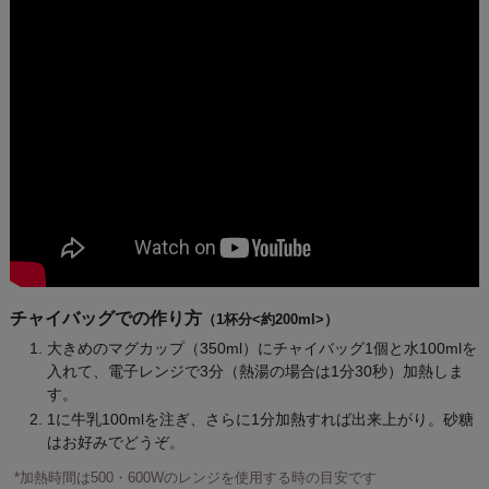
チャイバッグでの作り方
（1杯分<約200ml>）
大きめのマグカップ（350ml）にチャイバッグ1個と水100mlを
入れて、電子レンジで3分（熱湯の場合は1分30秒）加熱しま
す。
1に牛乳100mlを注ぎ、さらに1分加熱すれば出来上がり。砂糖
はお好みでどうぞ。
*加熱時間は500・600Wのレンジを使用する時の目安です