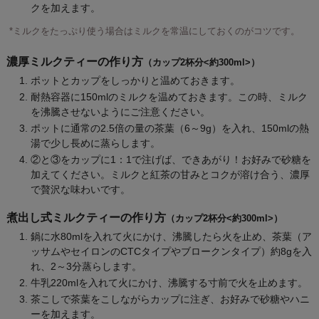
クを加えます。
*ミルクをたっぷり使う場合はミルクを常温にしておくのがコツです。
濃厚ミルクティーの作り方
（カップ2杯分<約300ml>）
ポットとカップをしっかりと温めておきます。
耐熱容器に150mlのミルクを温めておきます。この時、ミルク
を沸騰させないようにご注意ください。
ポットに通常の2.5倍の量の茶葉（6～9g）を入れ、150mlの熱
湯で少し長めに蒸らします。
②と③をカップに1：1で注げば、できあがり！お好みで砂糖を
加えてください。ミルクと紅茶の甘みとコクが溶け合う、濃厚
で贅沢な味わいです。
煮出し式ミルクティーの作り方
（カップ2杯分<約300ml>）
鍋に水80mlを入れて火にかけ、沸騰したら火を止め、茶葉（ア
ッサムやセイロンのCTCタイプやブロークンタイプ）約8gを入
れ、2～3分蒸らします。
牛乳220mlを入れて火にかけ、沸騰する寸前で火を止めます。
茶こしで茶葉をこしながらカップに注ぎ、お好みで砂糖やハニ
ーを加えます。