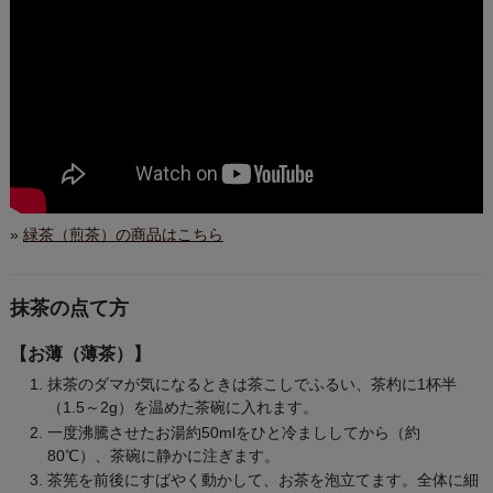
»
緑茶（煎茶）の商品はこちら
抹茶の点て方
【お薄（薄茶）】
抹茶のダマが気になるときは茶こしでふるい、茶杓に1杯半
（1.5～2g）を温めた茶碗に入れます。
一度沸騰させたお湯約50mlをひと冷まししてから（約
80℃）、茶碗に静かに注ぎます。
茶筅を前後にすばやく動かして、お茶を泡立てます。全体に細