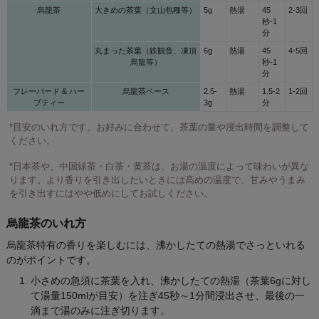
烏龍茶
大きめの茶葉（文山包種等）
5g
熱湯
45
2-3回
秒-1
分
丸まった茶葉（鉄観音、凍頂
6g
熱湯
45
4-5回
烏龍等）
秒-1
分
フレーバード & ハー
烏龍茶ベース
2.5-
熱湯
1.5-2
1-2回
ブティー
3g
分
*目安のいれ方です。お好みに合わせて、茶葉の量や浸出時間を調整して
ください。
*日本茶や、中国緑茶・白茶・黄茶は、お湯の温度によって味わいが異な
ります。より香りを引き出したいときには高めの温度で、甘みやうまみ
を引き出すにはやや低めにしてお試しください。
烏龍茶のいれ方
烏龍茶特有の香りを楽しむには、沸かしたての熱湯でさっといれる
のがポイントです。
小さめの急須に茶葉を入れ、沸かしたての熱湯（茶葉6gに対し
て湯量150mlが目安）を注ぎ45秒～1分間浸出させ、最後の一
滴まで湯のみに注ぎ切ります。