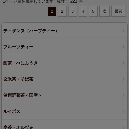
合計：
221
件
1ページ目を表示しています
1
2
3
4
5
次
最後
ティザンヌ（ハーブティー）
フルーツティー
甜茶・べにふうき
玄米茶・そば茶
健康野菜茶＜国産＞
ルイボス
麦茶・オルヅォ