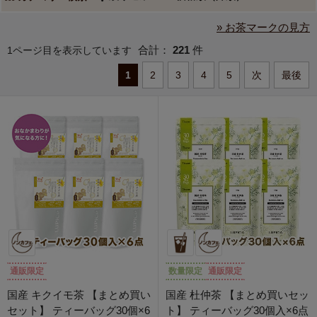
» お茶マークの見方
合計：
221
件
1ページ目を表示しています
1
2
3
4
5
次
最後
通販限定
数量限定
通販限定
国産 キクイモ茶 【まとめ買い
国産 杜仲茶 【まとめ買いセッ
セット】 ティーバッグ30個×6
ト】 ティーバッグ30個入×6点