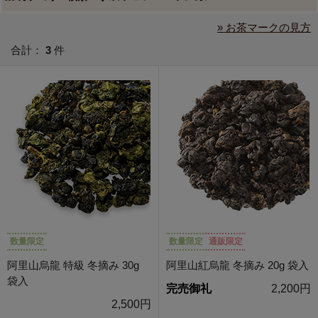
» お茶マークの見方
合計：
3
件
数量限定
数量限定
通販限定
阿里山烏龍 特級 冬摘み 30g
阿里山紅烏龍 冬摘み 20g 袋入
袋入
完売御礼
2,200円
2,500円