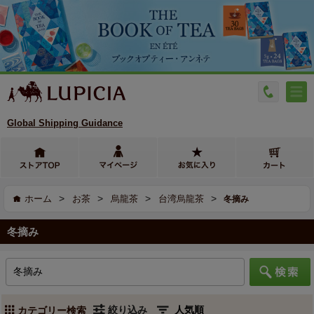
Global Shipping Guidance
>
>
>
>
ホーム
お茶
烏龍茶
台湾烏龍茶
冬摘み
冬摘み
絞り込み
カテゴリー検索